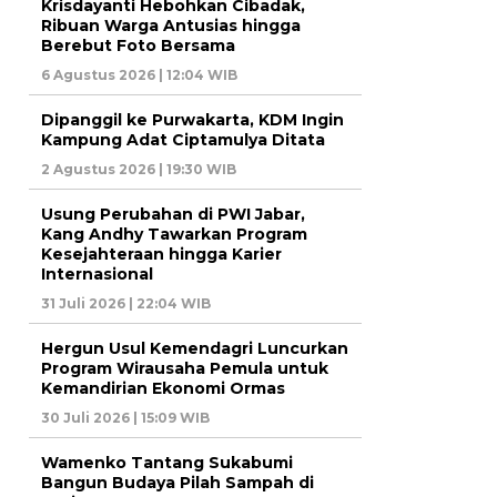
Krisdayanti Hebohkan Cibadak,
Ribuan Warga Antusias hingga
Berebut Foto Bersama
6 Agustus 2026 | 12:04 WIB
Dipanggil ke Purwakarta, KDM Ingin
Kampung Adat Ciptamulya Ditata
2 Agustus 2026 | 19:30 WIB
Usung Perubahan di PWI Jabar,
Kang Andhy Tawarkan Program
Kesejahteraan hingga Karier
Internasional
31 Juli 2026 | 22:04 WIB
Hergun Usul Kemendagri Luncurkan
Program Wirausaha Pemula untuk
Kemandirian Ekonomi Ormas
30 Juli 2026 | 15:09 WIB
Wamenko Tantang Sukabumi
Bangun Budaya Pilah Sampah di