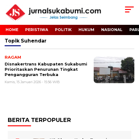
HOME
PERISTIWA
POLITIK
HUKUM
NASIONAL
PAR
Topik
Suhendar
RAGAM
Disnakertrans Kabupaten Sukabumi
Prioritaskan Penurunan Tingkat
Pengangguran Terbuka
Kamis, 15 Januari 2026 - 15:56 WIB
BERITA TERPOPULER