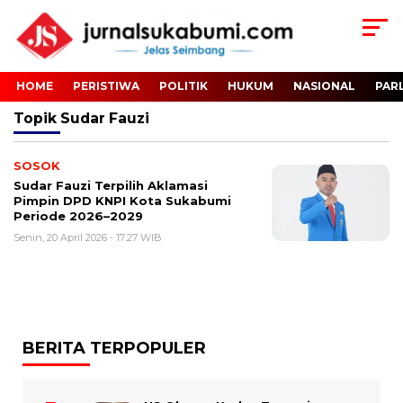
HOME
PERISTIWA
POLITIK
HUKUM
NASIONAL
PAR
Topik
Sudar Fauzi
SOSOK
Sudar Fauzi Terpilih Aklamasi
Pimpin DPD KNPI Kota Sukabumi
Periode 2026–2029
Senin, 20 April 2026 - 17:27 WIB
BERITA TERPOPULER