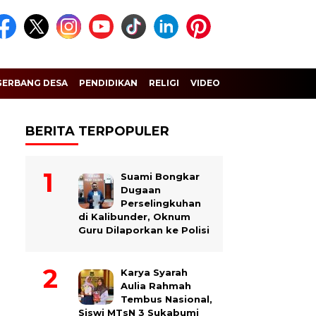
GERBANG DESA
PENDIDIKAN
RELIGI
VIDEO
BERITA TERPOPULER
Suami Bongkar
Dugaan
Perselingkuhan
di Kalibunder, Oknum
Guru Dilaporkan ke Polisi
Karya Syarah
Aulia Rahmah
Tembus Nasional,
Siswi MTsN 3 Sukabumi