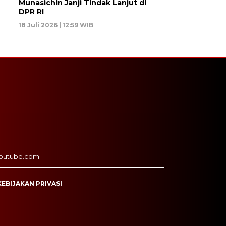
Munasichin Janji Tindak Lanjut di
DPR RI
18 Juli 2026 | 12:59 WIB
outube.com
KEBIJAKAN PRIVASI