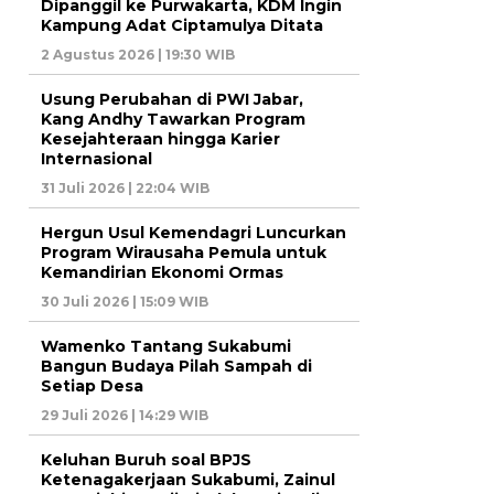
Dipanggil ke Purwakarta, KDM Ingin
Kampung Adat Ciptamulya Ditata
2 Agustus 2026 | 19:30 WIB
Usung Perubahan di PWI Jabar,
Kang Andhy Tawarkan Program
Kesejahteraan hingga Karier
Internasional
31 Juli 2026 | 22:04 WIB
Hergun Usul Kemendagri Luncurkan
Program Wirausaha Pemula untuk
Kemandirian Ekonomi Ormas
30 Juli 2026 | 15:09 WIB
Wamenko Tantang Sukabumi
Bangun Budaya Pilah Sampah di
Setiap Desa
29 Juli 2026 | 14:29 WIB
Keluhan Buruh soal BPJS
Ketenagakerjaan Sukabumi, Zainul