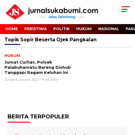
HOME
PERISTIWA
POLITIK
HUKUM
NASIONAL
PAR
Topik
Sopir Beserta Ojek Pangkalan
HUKUM
Jumat Curhat, Polsek
Palabuhanratu Bareng Dishub
Tanggapi Ragam Keluhan Ini
Jumat, 6 Januari 2023 - 15:46 WIB
BERITA TERPOPULER