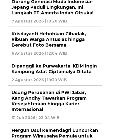
Dorong Generasi Muda Indonesia-
Jepang Peduli Lingkungan, Ini
Langkah PT Amerta Indah Otsuka!
7 Agustus 2026 | 10:20 WIB
Krisdayanti Hebohkan Cibadak,
Ribuan Warga Antusias hingga
Berebut Foto Bersama
6 Agustus 2026 | 12:04 WIB
Dipanggil ke Purwakarta, KDM Ingin
Kampung Adat Ciptamulya Ditata
2 Agustus 2026 | 19:30 WIB
Usung Perubahan di PWI Jabar,
Kang Andhy Tawarkan Program
Kesejahteraan hingga Karier
Internasional
31 Juli 2026 | 22:04 WIB
Hergun Usul Kemendagri Luncurkan
Program Wirausaha Pemula untuk