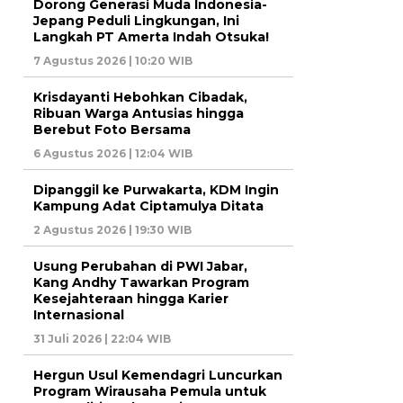
Dorong Generasi Muda Indonesia-
Jepang Peduli Lingkungan, Ini
Langkah PT Amerta Indah Otsuka!
7 Agustus 2026 | 10:20 WIB
Krisdayanti Hebohkan Cibadak,
Ribuan Warga Antusias hingga
Berebut Foto Bersama
6 Agustus 2026 | 12:04 WIB
Dipanggil ke Purwakarta, KDM Ingin
Kampung Adat Ciptamulya Ditata
2 Agustus 2026 | 19:30 WIB
Usung Perubahan di PWI Jabar,
Kang Andhy Tawarkan Program
Kesejahteraan hingga Karier
Internasional
31 Juli 2026 | 22:04 WIB
Hergun Usul Kemendagri Luncurkan
Program Wirausaha Pemula untuk