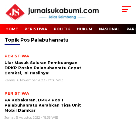
HOME
PERISTIWA
POLITIK
HUKUM
NASIONAL
PAR
Topik
Pos Palabuhanratu
PERISTIWA
Ular Masuk Saluran Pembuangan,
DPKP Posko Palabuhanratu Cepat
Beraksi, Ini Hasilnya!
Kamis, 16 November 2023 - 17:30 WIB
PERISTIWA
PA Kebakaran, DPKP Pos 1
Palabuhanratu Kerahkan Tiga Unit
Mobil Damkar
Jumat, 5 Agustus 2022 - 18:38 WIB