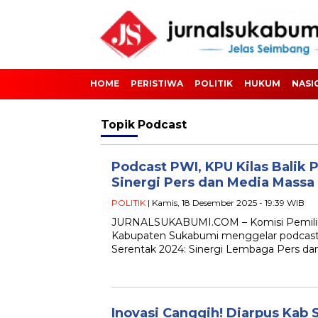
HOME
PERISTIWA
POLITIK
HUKUM
NASI
Topik
Podcast
Podcast PWI, KPU Kilas Balik
Sinergi Pers dan Media Massa
POLITIK
| Kamis, 18 Desember 2025 - 19:39 WIB
JURNALSUKABUMI.COM – Komisi Pemil
Kabupaten Sukabumi menggelar podcast b
Serentak 2024: Sinergi Lembaga Pers d
Inovasi Canggih! Diarpus Kab