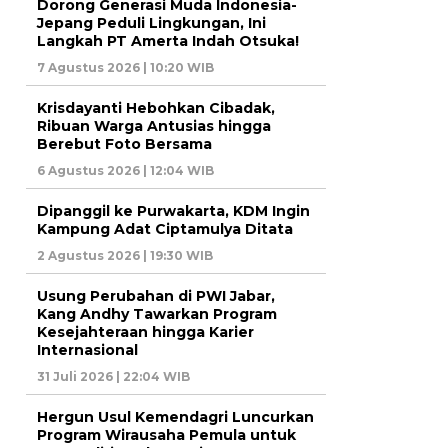
Dorong Generasi Muda Indonesia-
Jepang Peduli Lingkungan, Ini
Langkah PT Amerta Indah Otsuka!
7 Agustus 2026 | 10:20 WIB
Krisdayanti Hebohkan Cibadak,
Ribuan Warga Antusias hingga
Berebut Foto Bersama
6 Agustus 2026 | 12:04 WIB
Dipanggil ke Purwakarta, KDM Ingin
Kampung Adat Ciptamulya Ditata
2 Agustus 2026 | 19:30 WIB
Usung Perubahan di PWI Jabar,
Kang Andhy Tawarkan Program
Kesejahteraan hingga Karier
Internasional
31 Juli 2026 | 22:04 WIB
Hergun Usul Kemendagri Luncurkan
Program Wirausaha Pemula untuk