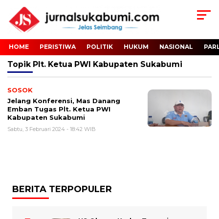
HOME
PERISTIWA
POLITIK
HUKUM
NASIONAL
PAR
Topik
Plt. Ketua PWI Kabupaten Sukabumi
SOSOK
Jelang Konferensi, Mas Danang
Emban Tugas Plt. Ketua PWI
Kabupaten Sukabumi
Sabtu, 3 Februari 2024 - 18:42 WIB
BERITA TERPOPULER