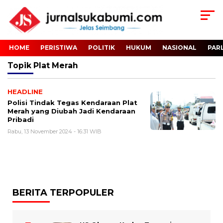
HOME
PERISTIWA
POLITIK
HUKUM
NASIONAL
PAR
Topik
Plat Merah
HEADLINE
Polisi Tindak Tegas Kendaraan Plat
Merah yang Diubah Jadi Kendaraan
Pribadi
Rabu, 13 November 2024 - 16:31 WIB
BERITA TERPOPULER