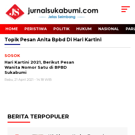
HOME
PERISTIWA
POLITIK
HUKUM
NASIONAL
PAR
Topik
Pesan Anita Bpbd Di Hari Kartini
SOSOK
Hari Kartini 2021, Berikut Pesan
Wanita Nomor Satu di BPBD
Sukabumi
Rabu, 21 April 2021 - 14:18 WIB
BERITA TERPOPULER