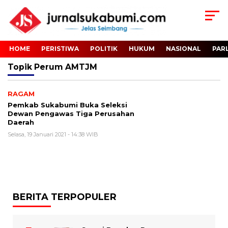
HOME
PERISTIWA
POLITIK
HUKUM
NASIONAL
PAR
Topik
Perum AMTJM
RAGAM
Pemkab Sukabumi Buka Seleksi
Dewan Pengawas Tiga Perusahan
Daerah
Selasa, 19 Januari 2021 - 14:38 WIB
BERITA TERPOPULER