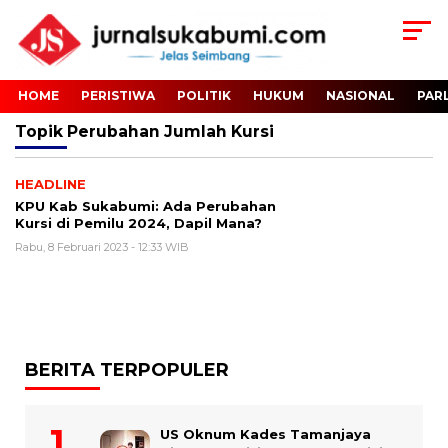
HOME
PERISTIWA
POLITIK
HUKUM
NASIONAL
PAR
Topik
Perubahan Jumlah Kursi
HEADLINE
KPU Kab Sukabumi: Ada Perubahan
Kursi di Pemilu 2024, Dapil Mana?
Rabu, 8 Februari 2023 - 12:33 WIB
BERITA TERPOPULER
US Oknum Kades Tamanjaya