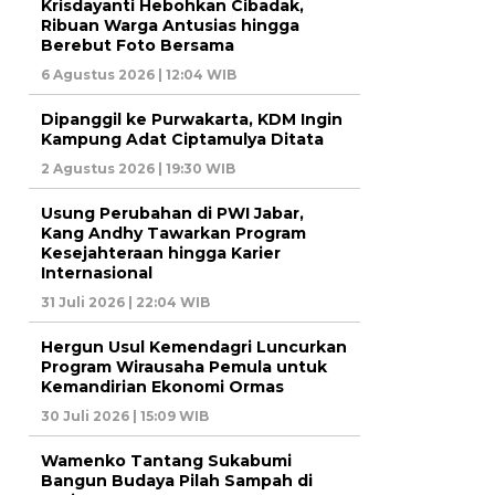
Krisdayanti Hebohkan Cibadak,
Ribuan Warga Antusias hingga
Berebut Foto Bersama
6 Agustus 2026 | 12:04 WIB
Dipanggil ke Purwakarta, KDM Ingin
Kampung Adat Ciptamulya Ditata
2 Agustus 2026 | 19:30 WIB
Usung Perubahan di PWI Jabar,
Kang Andhy Tawarkan Program
Kesejahteraan hingga Karier
Internasional
31 Juli 2026 | 22:04 WIB
Hergun Usul Kemendagri Luncurkan
Program Wirausaha Pemula untuk
Kemandirian Ekonomi Ormas
30 Juli 2026 | 15:09 WIB
Wamenko Tantang Sukabumi
Bangun Budaya Pilah Sampah di