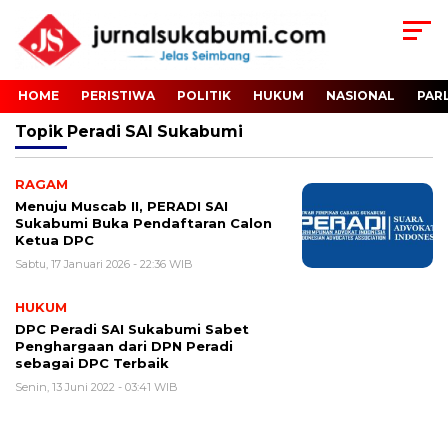
HOME
PERISTIWA
POLITIK
HUKUM
NASIONAL
PAR
Topik
Peradi SAI Sukabumi
RAGAM
Menuju Muscab II, PERADI SAI
Sukabumi Buka Pendaftaran Calon
Ketua DPC
Sabtu, 17 Januari 2026 - 22:36 WIB
HUKUM
DPC Peradi SAI Sukabumi Sabet
Penghargaan dari DPN Peradi
sebagai DPC Terbaik
Senin, 13 Juni 2022 - 03:41 WIB