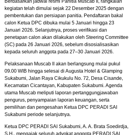
Berdasarkan jadwal resmi Panitia Muscab II, rangkaian
kegiatan telah dimulai sejak 22 Desember 2025 dengan
pembentukan dan persiapan panitia. Pendaftaran bakal
calon Ketua DPC dibuka mulai 5 Januari hingga 23
Januari 2026. Selanjutnya, proses verifikasi dan
penetapan calon akan dilakukan oleh Steering Committee
(SC) pada 26 Januari 2026, sebelum disosialisasikan
kepada seluruh anggota pada 27–30 Januari 2026.
Pelaksanaan Muscab II akan berlangsung mulai pukul
09.00 WIB hingga selesai di Augusta Hotel & Glamping
Sukabumi, Jalan Raya Cikukulu No. 72, Desa Cisande,
Kecamatan Cicantayan, Kabupaten Sukabumi. Agenda
utama Muscab meliputi laporan pertanggungjawaban
pengurus, penyampaian laporan keuangan, serta
pemilihan dan pengesahan Ketua DPC PERADI SAI
Sukabumi periode selanjutnya.
Ketua DPC PERADI SAI Sukabumi, A. A. Brata Soedirdja,
S.H., mengajak seluruh advokat anggota PERADI SAI