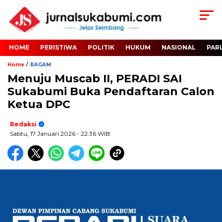
HOME
PERISTIWA
POLITIK
HUKUM
NASIONAL
PAR
/
Home
RAGAM
Menuju Muscab II, PERADI SAI
Sukabumi Buka Pendaftaran Calon
Ketua DPC
Redaksi
Sabtu, 17 Januari 2026
- 22:36 WIB