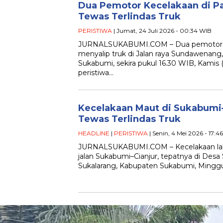
Dua Pemotor Kecelakaan di P
Tewas Terlindas Truk
PERISTIWA
| Jumat, 24 Juli 2026 - 00:34 WIB
‎JURNALSUKABUMI.COM – Dua pemotor te
menyalip truk di Jalan raya Sundawenan
Sukabumi, sekira pukul 16.30 WIB, Kamis 
peristiwa…
Kecelakaan Maut di Sukabumi
Tewas Terlindas Truk
HEADLINE
|
PERISTIWA
| Senin, 4 Mei 2026 - 17:4
JURNALSUKABUMI.COM – Kecelakaan lalu lin
jalan Sukabumi–Cianjur, tepatnya di Des
Sukalarang, Kabupaten Sukabumi, Minggu 