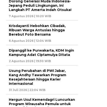
Dorong Generasi Muda Indonesia-
Jepang Peduli Lingkungan, Ini
Langkah PT Amerta Indah Otsuka!
7 Agustus 2026 | 10:20 WIB
Krisdayanti Hebohkan Cibadak,
Ribuan Warga Antusias hingga
Berebut Foto Bersama
6 Agustus 2026 | 12:04 WIB
Dipanggil ke Purwakarta, KDM Ingin
Kampung Adat Ciptamulya Ditata
2 Agustus 2026 | 19:30 WIB
Usung Perubahan di PWI Jabar,
Kang Andhy Tawarkan Program
Kesejahteraan hingga Karier
Internasional
31 Juli 2026 | 22:04 WIB
Hergun Usul Kemendagri Luncurkan
Program Wirausaha Pemula untuk