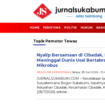
HOME
PERISTIWA
POLITIK
HUKUM
NASI
Topik
Pemotor Tewas
Nyalip Bersamaan di Cibadak,
Meninggal Dunia Usai Bertab
Mikrobus
HEADLINE
|
PERISTIWA
| Selasa, 28 Juli 2026 - 13
JURNALSUKABUMI.COM – Kecelakaan lalu li
Suryakencana Bogor–Sukabumi, tepatny
Kelurahan Cibadak, Kecamatan Cibadak, 
(28/7/2026) sekitar…