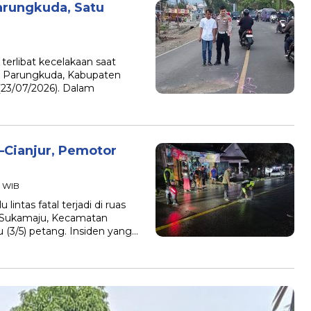
arungkuda, Satu
rlibat kecelakaan saat
g, Parungkuda, Kabupaten
(23/07/2026). Dalam
–Cianjur, Pemotor
6 WIB
tas fatal terjadi di ruas
a Sukamaju, Kecamatan
(3/5) petang. Insiden yang…