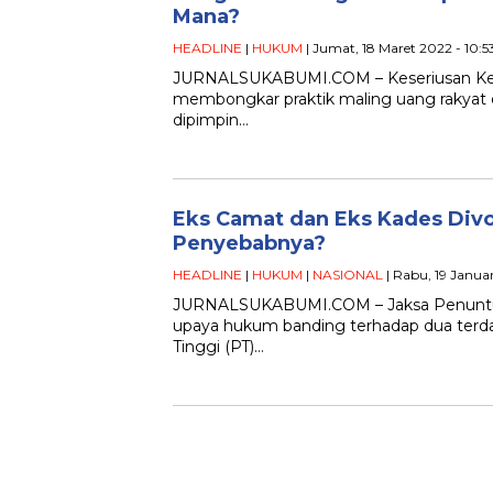
Mana?
HEADLINE
|
HUKUM
| Jumat, 18 Maret 2022 - 10:
JURNALSUKABUMI.COM – Keseriusan Keja
membongkar praktik maling uang rakyat da
dipimpin…
Eks Camat dan Eks Kades Divo
Penyebabnya?
HEADLINE
|
HUKUM
|
NASIONAL
| Rabu, 19 Janua
JURNALSUKABUMI.COM – Jaksa Penuntut
upaya hukum banding terhadap dua terd
Tinggi (PT)…