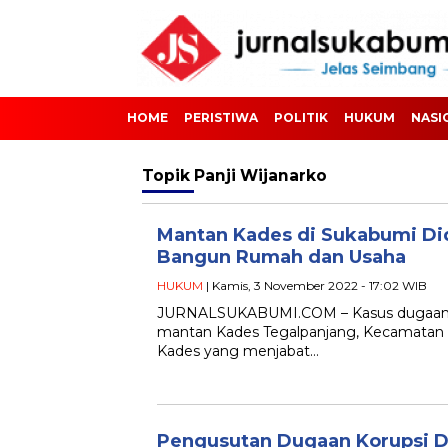
HOME
PERISTIWA
POLITIK
HUKUM
NASI
Topik
Panji Wijanarko
Mantan Kades di Sukabumi Di
Bangun Rumah dan Usaha
HUKUM
| Kamis, 3 November 2022 - 17:02 WIB
JURNALSUKABUMI.COM – Kasus dugaan ti
mantan Kades Tegalpanjang, Kecamatan 
Kades yang menjabat…
Pengusutan Dugaan Korupsi D