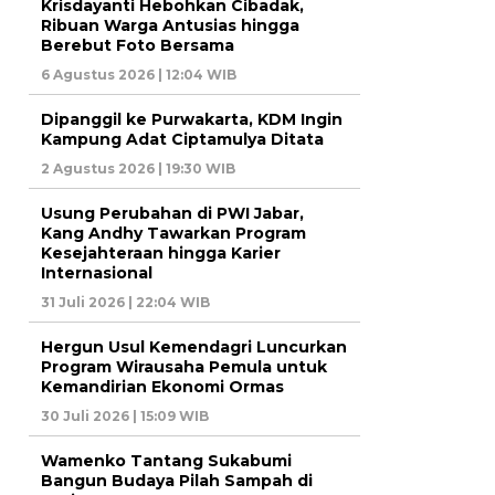
Krisdayanti Hebohkan Cibadak,
Ribuan Warga Antusias hingga
Berebut Foto Bersama
6 Agustus 2026 | 12:04 WIB
Dipanggil ke Purwakarta, KDM Ingin
Kampung Adat Ciptamulya Ditata
2 Agustus 2026 | 19:30 WIB
Usung Perubahan di PWI Jabar,
Kang Andhy Tawarkan Program
Kesejahteraan hingga Karier
Internasional
31 Juli 2026 | 22:04 WIB
Hergun Usul Kemendagri Luncurkan
Program Wirausaha Pemula untuk
Kemandirian Ekonomi Ormas
30 Juli 2026 | 15:09 WIB
Wamenko Tantang Sukabumi
Bangun Budaya Pilah Sampah di