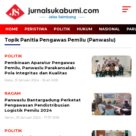
HOME
PERISTIWA
POLITIK
HUKUM
NASIONAL
PAR
Topik
Panitia Pengawas Pemilu (Panwaslu)
POLITIK
Pembinaan Aparatur Pengawas
Pemilu, Panwaslu Parakansalak:
Pola Integritas dan Kualitas
Rabu, 31 Januari 2024 - 16:40 WIB
RAGAM
Panwaslu Bantargadung Perketat
Pengawasan Pendistribusian
Logistik Pemilu 2024
Senin, 29 Januari 2024 - 17:37 WIB
POLITIK