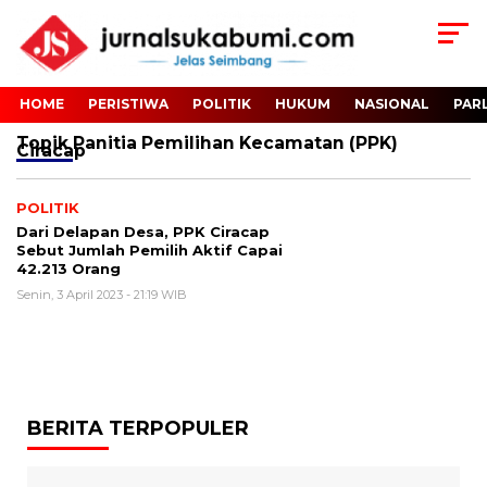
HOME
PERISTIWA
POLITIK
HUKUM
NASIONAL
PAR
Topik
Panitia Pemilihan Kecamatan (PPK)
Ciracap
POLITIK
Dari Delapan Desa, PPK Ciracap
Sebut Jumlah Pemilih Aktif Capai
42.213 Orang
Senin, 3 April 2023 - 21:19 WIB
BERITA TERPOPULER