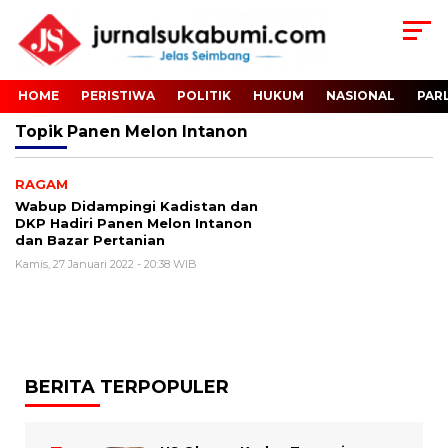
HOME
PERISTIWA
POLITIK
HUKUM
NASIONAL
PAR
Topik
Panen Melon Intanon
RAGAM
Wabup Didampingi Kadistan dan
DKP Hadiri Panen Melon Intanon
dan Bazar Pertanian
Kamis, 27 Januari 2022 - 20:38 WIB
BERITA TERPOPULER