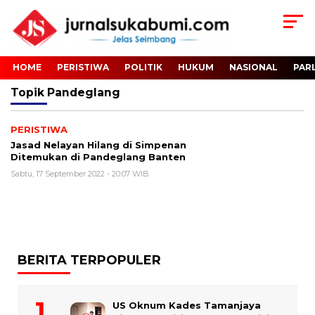
HOME
PERISTIWA
POLITIK
HUKUM
NASIONAL
PAR
Topik
Pandeglang
PERISTIWA
Jasad Nelayan Hilang di Simpenan
Ditemukan di Pandeglang Banten
Sabtu, 17 September 2022 - 20:07 WIB
BERITA TERPOPULER
US Oknum Kades Tamanjaya