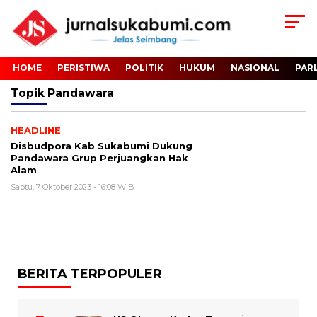
HOME
PERISTIWA
POLITIK
HUKUM
NASIONAL
PAR
Topik
Pandawara
HEADLINE
Disbudpora Kab Sukabumi Dukung
Pandawara Grup Perjuangkan Hak
Alam
Sabtu, 7 Oktober 2023 - 16:08 WIB
BERITA TERPOPULER