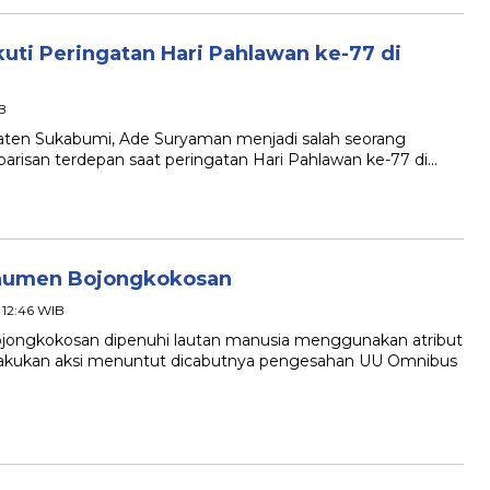
ti Peringatan Hari Pahlawan ke-77 di
B
n Sukabumi, Ade Suryaman menjadi salah seorang
 barisan terdepan saat peringatan Hari Pahlawan ke-77 di…
onumen Bojongkokosan
 12:46 WIB
kokosan dipenuhi lautan manusia menggunakan atribut
lakukan aksi menuntut dicabutnya pengesahan UU Omnibus