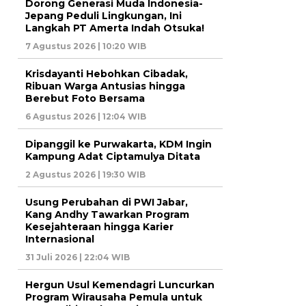
Dorong Generasi Muda Indonesia-
Jepang Peduli Lingkungan, Ini
Langkah PT Amerta Indah Otsuka!
7 Agustus 2026 | 10:20 WIB
Krisdayanti Hebohkan Cibadak,
Ribuan Warga Antusias hingga
Berebut Foto Bersama
6 Agustus 2026 | 12:04 WIB
Dipanggil ke Purwakarta, KDM Ingin
Kampung Adat Ciptamulya Ditata
2 Agustus 2026 | 19:30 WIB
Usung Perubahan di PWI Jabar,
Kang Andhy Tawarkan Program
Kesejahteraan hingga Karier
Internasional
31 Juli 2026 | 22:04 WIB
Hergun Usul Kemendagri Luncurkan
Program Wirausaha Pemula untuk