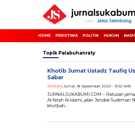
HOME
PERISTIWA
POLITIK
HUKUM
NASI
Topik
Palabuhanraty
Khotib Jumat Ustadz Taufiq U
Sabar
SOSOK
| Jumat, 18 September 2020 - 15:52 WIB
JURNALSUKABUMI.COM – Ratusan jamaah s
Al-fatah Al-islami, jalan Jendral Sudirm
khotbah…