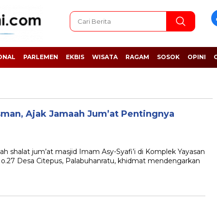
ONAL
PARLEMEN
EKBIS
WISATA
RAGAM
SOSOK
OPINI
sman, Ajak Jamaah Jum’at Pentingnya
halat jum’at masjid Imam Asy-Syafi’i di Komplek Yayasan
an No.27 Desa Citepus, Palabuhanratu, khidmat mendengarkan