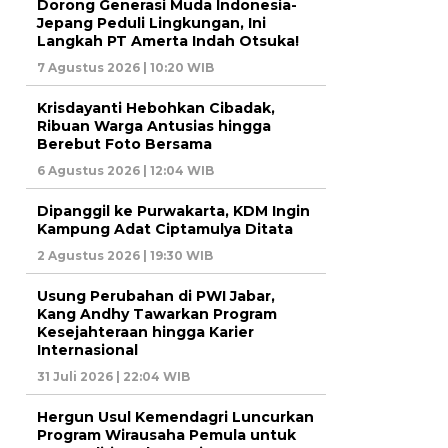
Dorong Generasi Muda Indonesia-
Jepang Peduli Lingkungan, Ini
Langkah PT Amerta Indah Otsuka!
7 Agustus 2026 | 10:20 WIB
Krisdayanti Hebohkan Cibadak,
Ribuan Warga Antusias hingga
Berebut Foto Bersama
6 Agustus 2026 | 12:04 WIB
Dipanggil ke Purwakarta, KDM Ingin
Kampung Adat Ciptamulya Ditata
2 Agustus 2026 | 19:30 WIB
Usung Perubahan di PWI Jabar,
Kang Andhy Tawarkan Program
Kesejahteraan hingga Karier
Internasional
31 Juli 2026 | 22:04 WIB
Hergun Usul Kemendagri Luncurkan
Program Wirausaha Pemula untuk