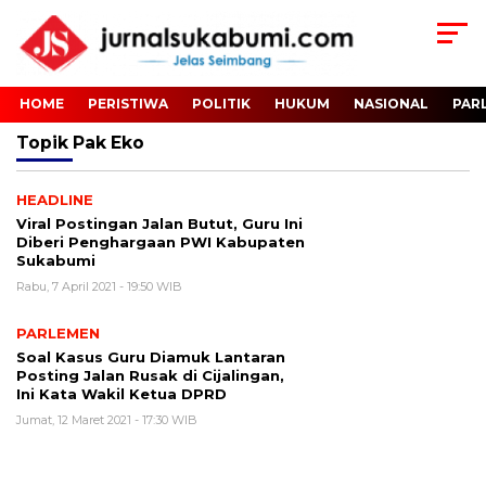
HOME
PERISTIWA
POLITIK
HUKUM
NASIONAL
PAR
Topik
Pak Eko
HEADLINE
Viral Postingan Jalan Butut, Guru Ini
Diberi Penghargaan PWI Kabupaten
Sukabumi
Rabu, 7 April 2021 - 19:50 WIB
PARLEMEN
Soal Kasus Guru Diamuk Lantaran
Posting Jalan Rusak di Cijalingan,
Ini Kata Wakil Ketua DPRD
Jumat, 12 Maret 2021 - 17:30 WIB