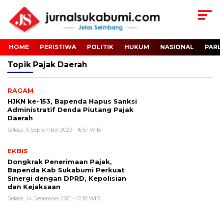
HOME
PERISTIWA
POLITIK
HUKUM
NASIONAL
PAR
Topik
Pajak Daerah
RAGAM
HJKN ke-153, Bapenda Hapus Sanksi
Administratif Denda Piutang Pajak
Daerah
Selasa, 5 September 2023 - 16:51 WIB
EKBIS
Dongkrak Penerimaan Pajak,
Bapenda Kab Sukabumi Perkuat
Sinergi dengan DPRD, Kepolisian
dan Kejaksaan
Selasa, 14 Desember 2021 - 12:18 WIB