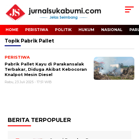
HOME
PERISTIWA
POLITIK
HUKUM
NASIONAL
PAR
Topik
Pabrik Pallet
PERISTIWA
Pabrik Pallet Kayu di Parakansalak
Terbakar, Diduga Akibat Kebocoran
Knalpot Mesin Diesel
Rabu, 23 Juli 2025 - 17:51 WIB
BERITA TERPOPULER