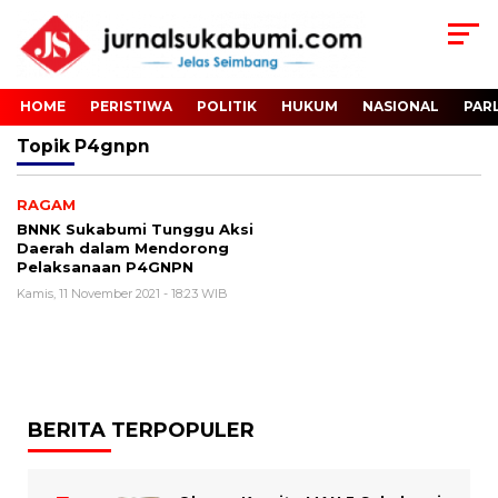
HOME
PERISTIWA
POLITIK
HUKUM
NASIONAL
PAR
Topik
P4gnpn
RAGAM
BNNK Sukabumi Tunggu Aksi
Daerah dalam Mendorong
Pelaksanaan P4GNPN
Kamis, 11 November 2021 - 18:23 WIB
BERITA TERPOPULER