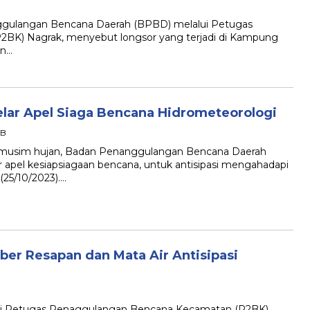
langan Bencana Daerah (BPBD) melalui Petugas
BK) Nagrak, menyebut longsor yang terjadi di Kampung
an…
ar Apel Siaga Bencana Hidrometeorologi
IB
sim hujan, Badan Penanggulangan Bencana Daerah
pel kesiapsiagaan bencana, untuk antisipasi mengahadapi
(25/10/2023)….
r Resapan dan Mata Air Antisipasi
Petugas Penaggulangan Bencana Kecamatan (P2BK)