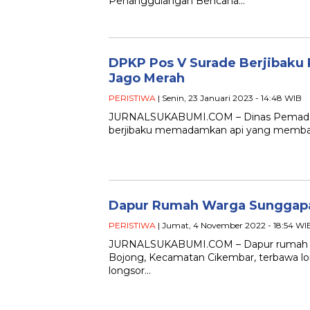
Penanggulangan Bencana…
DPKP Pos V Surade Berjibak
Jago Merah
PERISTIWA
| Senin, 23 Januari 2023 - 14:48 WIB
JURNALSUKABUMI.COM – Dinas Pemadam
berjibaku memadamkan api yang membak
Dapur Rumah Warga Sunggapa
PERISTIWA
| Jumat, 4 November 2022 - 18:54 WI
JURNALSUKABUMI.COM – Dapur rumah mi
Bojong, Kecamatan Cikembar, terbawa long
longsor…