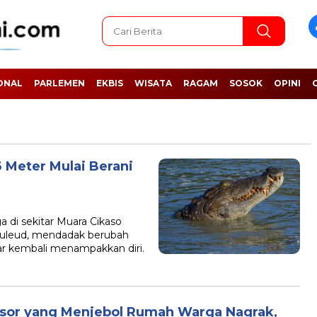
ONAL
PARLEMEN
EKBIS
WISATA
RAGAM
SOSOK
OPINI
6 Meter Mulai Berani
di sekitar Muara Cikaso
buleud, mendadak berubah
r kembali menampakkan diri.
sor yang Menjebol Rumah Warga Nagrak,