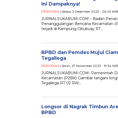
Ini Dampaknya!
PERISTIWA
| Selasa, 5 Desember 2023 - 06:43 WI
JURNALSUKABUMI.COM – Badan Penangg
Penanggulangan Bencana Kecamatan (P2
terjadi di Kampung Cibubuay RT…
BPBD dan Pemdes Mujul Ciamb
Tegallega
PERISTIWA
| Senin, 27 November 2023 - 19:34 WI
JURNALSUKABUMI.COM- Pemerintah Des
Kecamatan (P2BK) Ciambar tangani long
Tegallega RT 02 RW…
Longsor di Nagrak Timbun Area
BPBD