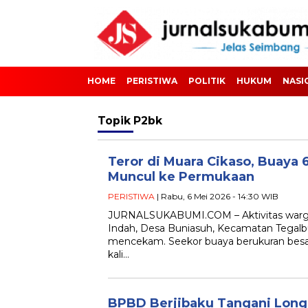
HOME
PERISTIWA
POLITIK
HUKUM
NASI
Topik
P2bk
Teror di Muara Cikaso, Buaya 
Muncul ke Permukaan
PERISTIWA
| Rabu, 6 Mei 2026 - 14:30 WIB
JURNALSUKABUMI.COM – Aktivitas warga 
Indah, Desa Buniasuh, Kecamatan Tegal
mencekam. Seekor buaya berukuran besa
kali…
BPBD Berjibaku Tangani Long