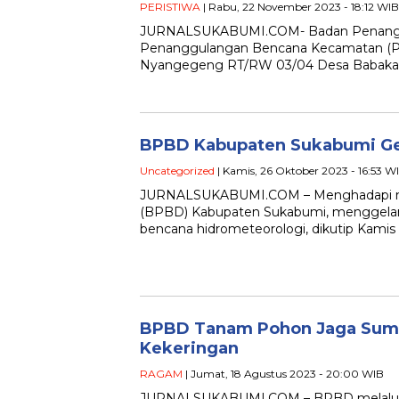
PERISTIWA
| Rabu, 22 November 2023 - 18:12 WIB
JURNALSUKABUMI.COM- Badan Penanggu
Penanggulangan Bencana Kecamatan (P2
Nyangegeng RT/RW 03/04 Desa Babak
BPBD Kabupaten Sukabumi Gel
Uncategorized
| Kamis, 26 Oktober 2023 - 16:53 W
JURNALSUKABUMI.COM – Menghadapi mu
(BPBD) Kabupaten Sukabumi, menggelar a
bencana hidrometeorologi, dikutip Kamis 
BPBD Tanam Pohon Jaga Sumbe
Kekeringan
RAGAM
| Jumat, 18 Agustus 2023 - 20:00 WIB
JURNALSUKABUMI.COM – BPBD melalui 