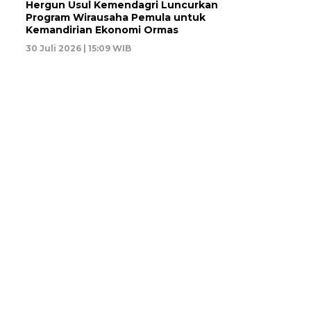
Hergun Usul Kemendagri Luncurkan
Program Wirausaha Pemula untuk
Kemandirian Ekonomi Ormas
30 Juli 2026 | 15:09 WIB