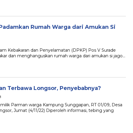
u Padamkan Rumah Warga dari Amukan Si
 Kebakaran dan Penyelamatan (DPKP) Pos V Surade
ar dan menghanguskan rumah warga dari amukan si jago…
n Terbawa Longsor, Penyebabnya?
B
lik Parman warga Kampung Sunggapan, RT 01/09, Desa
sor, Jumat (4/11/22) Diperoleh informasi, tebing yang