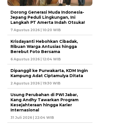
Dorong Generasi Muda Indonesia-
Jepang Peduli Lingkungan, Ini
Langkah PT Amerta Indah Otsuka!
7 Agustus 2026 | 10:20 WIB
Krisdayanti Hebohkan Cibadak,
Ribuan Warga Antusias hingga
Berebut Foto Bersama
6 Agustus 2026 | 12:04 WIB
Dipanggil ke Purwakarta, KDM Ingin
Kampung Adat Ciptamulya Ditata
2 Agustus 2026 | 19:30 WIB
Usung Perubahan di PWI Jabar,
Kang Andhy Tawarkan Program
Kesejahteraan hingga Karier
Internasional
31 Juli 2026 | 22:04 WIB