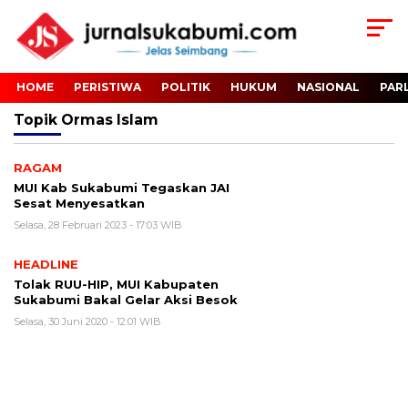
HOME
PERISTIWA
POLITIK
HUKUM
NASIONAL
PAR
Topik
Ormas Islam
RAGAM
MUI Kab Sukabumi Tegaskan JAI
Sesat Menyesatkan
Selasa, 28 Februari 2023 - 17:03 WIB
HEADLINE
Tolak RUU-HIP, MUI Kabupaten
Sukabumi Bakal Gelar Aksi Besok
Selasa, 30 Juni 2020 - 12:01 WIB