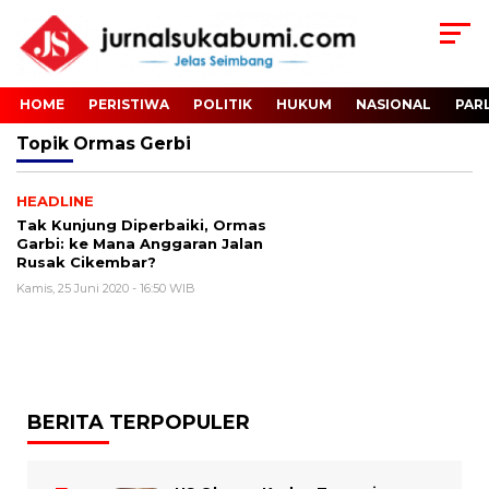
HOME
PERISTIWA
POLITIK
HUKUM
NASIONAL
PAR
Topik
Ormas Gerbi
HEADLINE
Tak Kunjung Diperbaiki, Ormas
Garbi: ke Mana Anggaran Jalan
Rusak Cikembar?
Kamis, 25 Juni 2020 - 16:50 WIB
BERITA TERPOPULER