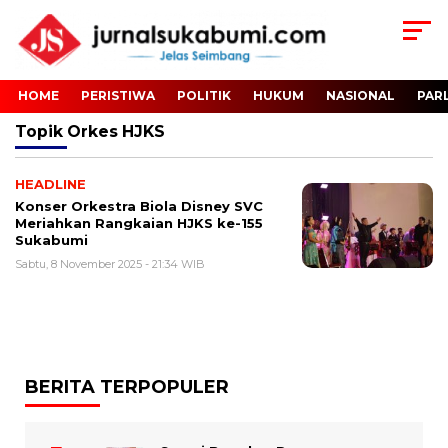
HOME
PERISTIWA
POLITIK
HUKUM
NASIONAL
PAR
Topik
Orkes HJKS
HEADLINE
Konser Orkestra Biola Disney SVC
Meriahkan Rangkaian HJKS ke-155
Sukabumi
Sabtu, 8 November 2025 - 21:34 WIB
BERITA TERPOPULER