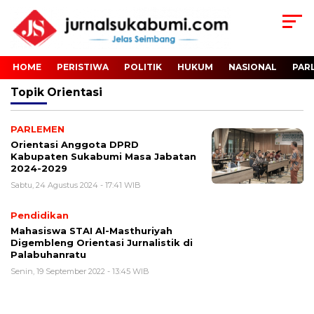
HOME
PERISTIWA
POLITIK
HUKUM
NASIONAL
PAR
Topik
Orientasi
PARLEMEN
Orientasi Anggota DPRD
Kabupaten Sukabumi Masa Jabatan
2024-2029
Sabtu, 24 Agustus 2024 - 17:41 WIB
Pendidikan
Mahasiswa STAI Al-Masthuriyah
Digembleng Orientasi Jurnalistik di
Palabuhanratu
Senin, 19 September 2022 - 13:45 WIB