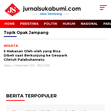
HOME
PERISTIWA
POLITIK
HUKUM
NASIONAL
PAR
Topik
Opak Jampang
WISATA
5 Makanan Oleh-oleh yang Bisa
Dibeli saat Berkunjung ke Geopark
Ciletuh Palabuhanratu
Sabtu, 4 Desember 2021 - 18:22 WIB
BERITA TERPOPULER