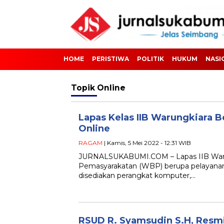
HOME
PERISTIWA
POLITIK
HUKUM
NASI
Topik
Online
Lapas Kelas IIB Warungkiara B
Online
RAGAM
| Kamis, 5 Mei 2022 - 12:31 WIB
JURNALSUKABUMI.COM – Lapas IIB Warun
Pemasyarakatan (WBP) berupa pelayana
disediakan perangkat komputer,…
RSUD R. Syamsudin S.H, Resmi