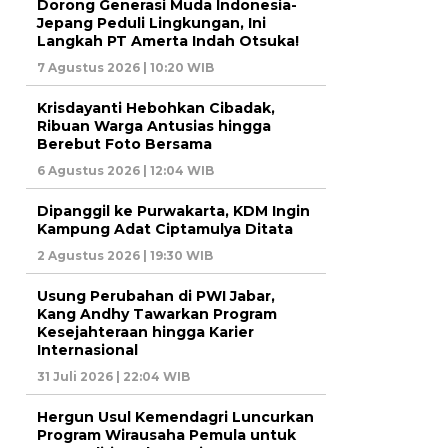
Dorong Generasi Muda Indonesia-
Jepang Peduli Lingkungan, Ini
Langkah PT Amerta Indah Otsuka!
7 Agustus 2026 | 10:20 WIB
Krisdayanti Hebohkan Cibadak,
Ribuan Warga Antusias hingga
Berebut Foto Bersama
6 Agustus 2026 | 12:04 WIB
Dipanggil ke Purwakarta, KDM Ingin
Kampung Adat Ciptamulya Ditata
2 Agustus 2026 | 19:30 WIB
Usung Perubahan di PWI Jabar,
Kang Andhy Tawarkan Program
Kesejahteraan hingga Karier
Internasional
31 Juli 2026 | 22:04 WIB
Hergun Usul Kemendagri Luncurkan
Program Wirausaha Pemula untuk