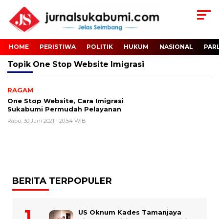
HOME
PERISTIWA
POLITIK
HUKUM
NASIONAL
PAR
Topik
One Stop Website Imigrasi
RAGAM
One Stop Website, Cara Imigrasi
Sukabumi Permudah Pelayanan
Rabu, 30 Juni 2021 - 20:54 WIB
BERITA TERPOPULER
US Oknum Kades Tamanjaya