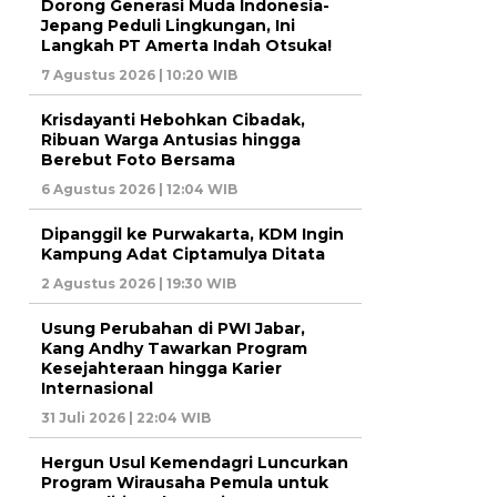
Dorong Generasi Muda Indonesia-
Jepang Peduli Lingkungan, Ini
Langkah PT Amerta Indah Otsuka!
7 Agustus 2026 | 10:20 WIB
Krisdayanti Hebohkan Cibadak,
Ribuan Warga Antusias hingga
Berebut Foto Bersama
6 Agustus 2026 | 12:04 WIB
Dipanggil ke Purwakarta, KDM Ingin
Kampung Adat Ciptamulya Ditata
2 Agustus 2026 | 19:30 WIB
Usung Perubahan di PWI Jabar,
Kang Andhy Tawarkan Program
Kesejahteraan hingga Karier
Internasional
31 Juli 2026 | 22:04 WIB
Hergun Usul Kemendagri Luncurkan
Program Wirausaha Pemula untuk