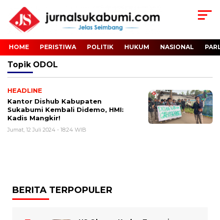
HOME
PERISTIWA
POLITIK
HUKUM
NASIONAL
PAR
Topik
ODOL
HEADLINE
Kantor Dishub Kabupaten
Sukabumi Kembali Didemo, HMI:
Kadis Mangkir!
Jumat, 12 Juli 2024 - 18:24 WIB
BERITA TERPOPULER