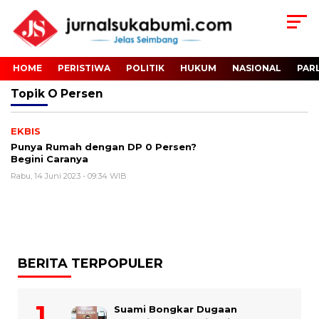
HOME
PERISTIWA
POLITIK
HUKUM
NASIONAL
PAR
Topik
O Persen
EKBIS
Punya Rumah dengan DP 0 Persen?
Begini Caranya
Rabu, 14 Juni 2023 - 09:34 WIB
BERITA TERPOPULER
Suami Bongkar Dugaan