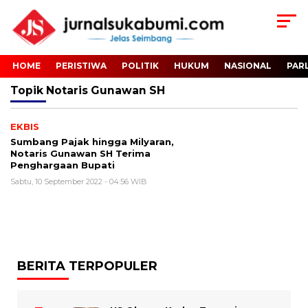
HOME
PERISTIWA
POLITIK
HUKUM
NASIONAL
PAR
Topik
Notaris Gunawan SH
EKBIS
Sumbang Pajak hingga Milyaran,
Notaris Gunawan SH Terima
Penghargaan Bupati
Sabtu, 10 September 2022 - 04:56 WIB
BERITA TERPOPULER