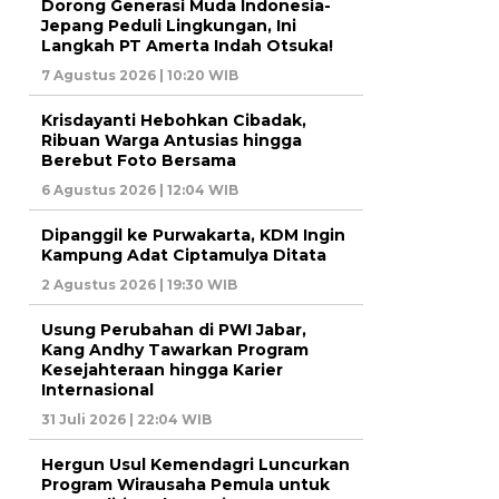
Dorong Generasi Muda Indonesia-
Jepang Peduli Lingkungan, Ini
Langkah PT Amerta Indah Otsuka!
7 Agustus 2026 | 10:20 WIB
Krisdayanti Hebohkan Cibadak,
Ribuan Warga Antusias hingga
Berebut Foto Bersama
6 Agustus 2026 | 12:04 WIB
Dipanggil ke Purwakarta, KDM Ingin
Kampung Adat Ciptamulya Ditata
2 Agustus 2026 | 19:30 WIB
Usung Perubahan di PWI Jabar,
Kang Andhy Tawarkan Program
Kesejahteraan hingga Karier
Internasional
31 Juli 2026 | 22:04 WIB
Hergun Usul Kemendagri Luncurkan
Program Wirausaha Pemula untuk