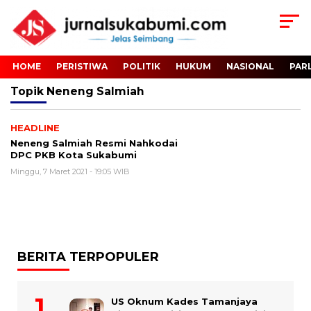
HOME
PERISTIWA
POLITIK
HUKUM
NASIONAL
PAR
Topik
Neneng Salmiah
HEADLINE
Neneng Salmiah Resmi Nahkodai
DPC PKB Kota Sukabumi
Minggu, 7 Maret 2021 - 19:05 WIB
BERITA TERPOPULER
US Oknum Kades Tamanjaya