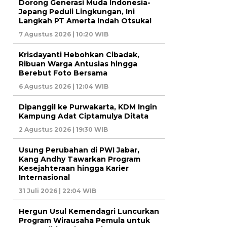
Dorong Generasi Muda Indonesia-
Jepang Peduli Lingkungan, Ini
Langkah PT Amerta Indah Otsuka!
7 Agustus 2026 | 10:20 WIB
Krisdayanti Hebohkan Cibadak,
Ribuan Warga Antusias hingga
Berebut Foto Bersama
6 Agustus 2026 | 12:04 WIB
Dipanggil ke Purwakarta, KDM Ingin
Kampung Adat Ciptamulya Ditata
2 Agustus 2026 | 19:30 WIB
Usung Perubahan di PWI Jabar,
Kang Andhy Tawarkan Program
Kesejahteraan hingga Karier
Internasional
31 Juli 2026 | 22:04 WIB
Hergun Usul Kemendagri Luncurkan
Program Wirausaha Pemula untuk