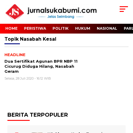
HOME
PERISTIWA
POLITIK
HUKUM
NASIONAL
PAR
Topik
Nasabah Kesal
HEADLINE
Dua Sertifikat Agunan BPR NBP 11
Cicurug Diduga Hilang, Nasabah
Geram
Selasa, 28 Juli 2020 - 16:12 WIB
BERITA TERPOPULER