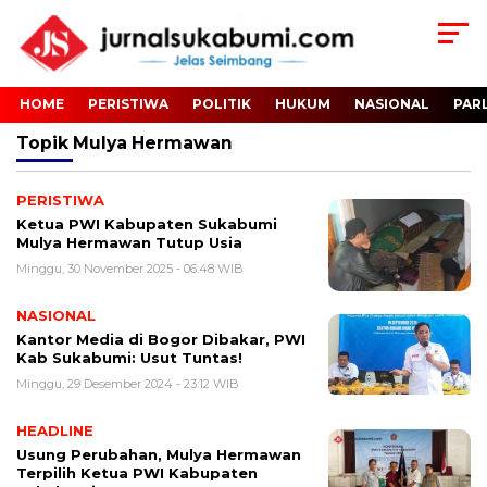
HOME
PERISTIWA
POLITIK
HUKUM
NASIONAL
PAR
Topik
Mulya Hermawan
PERISTIWA
Ketua PWI Kabupaten Sukabumi
Mulya Hermawan Tutup Usia
Minggu, 30 November 2025 - 06:48 WIB
NASIONAL
Kantor Media di Bogor Dibakar, PWI
Kab Sukabumi: Usut Tuntas!
Minggu, 29 Desember 2024 - 23:12 WIB
HEADLINE
Usung Perubahan, Mulya Hermawan
Terpilih Ketua PWI Kabupaten