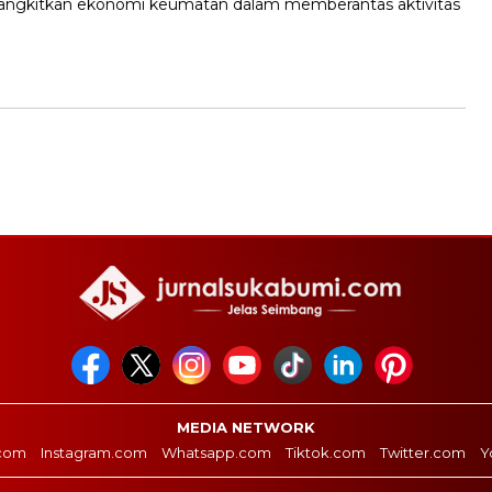
gkitkan ekonomi keumatan dalam memberantas aktivitas
MEDIA NETWORK
com
Instagram.com
Whatsapp.com
Tiktok.com
Twitter.com
Y