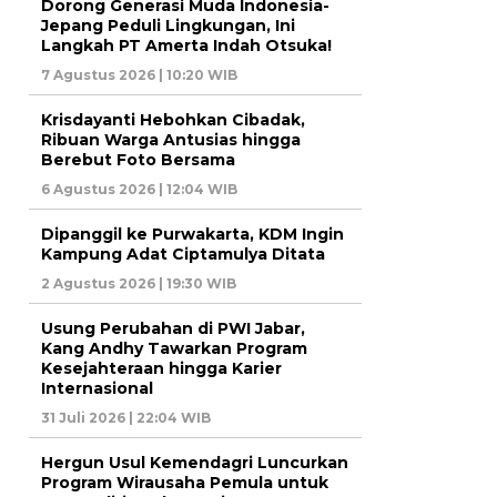
Dorong Generasi Muda Indonesia-
Jepang Peduli Lingkungan, Ini
Langkah PT Amerta Indah Otsuka!
7 Agustus 2026 | 10:20 WIB
Krisdayanti Hebohkan Cibadak,
Ribuan Warga Antusias hingga
Berebut Foto Bersama
6 Agustus 2026 | 12:04 WIB
Dipanggil ke Purwakarta, KDM Ingin
Kampung Adat Ciptamulya Ditata
2 Agustus 2026 | 19:30 WIB
Usung Perubahan di PWI Jabar,
Kang Andhy Tawarkan Program
Kesejahteraan hingga Karier
Internasional
31 Juli 2026 | 22:04 WIB
Hergun Usul Kemendagri Luncurkan
Program Wirausaha Pemula untuk