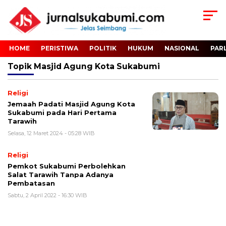
HOME
PERISTIWA
POLITIK
HUKUM
NASIONAL
PAR
Topik
Masjid Agung Kota Sukabumi
Religi
Jemaah Padati Masjid Agung Kota
Sukabumi pada Hari Pertama
Tarawih
Selasa, 12 Maret 2024 - 05:28 WIB
Religi
Pemkot Sukabumi Perbolehkan
Salat Tarawih Tanpa Adanya
Pembatasan
Sabtu, 2 April 2022 - 16:30 WIB