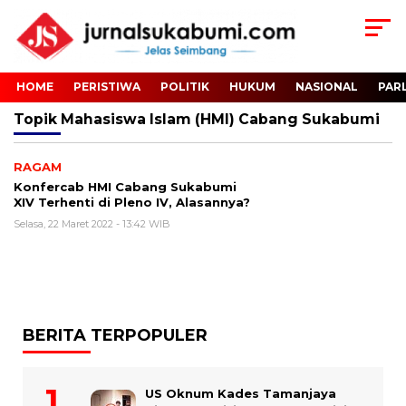
HOME
PERISTIWA
POLITIK
HUKUM
NASIONAL
PAR
Topik
Mahasiswa Islam (HMI) Cabang Sukabumi
RAGAM
Konfercab HMI Cabang Sukabumi
XIV Terhenti di Pleno IV, Alasannya?
Selasa, 22 Maret 2022 - 13:42 WIB
BERITA TERPOPULER
US Oknum Kades Tamanjaya